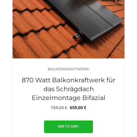
BALKONKRAFTWERK
870 Watt Balkonkraftwerk für
das Schrägdach
Einzelmontage Bifazial
Original
Current
759,00
€
659,00
€
price
price
was:
is:
ADD TO CART
759,00 €.
659,00 €.