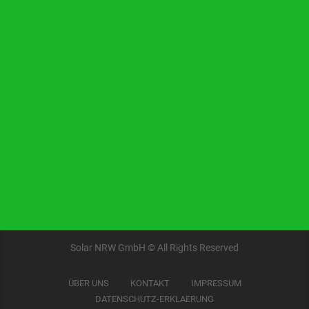
Hotline
02362-9838830
Zum Ortstarif
SCHREIBEN SIE UNS
info@solarnrw.com
Solar NRW GmbH © All Rights Reserved
ÜBER UNS
KONTAKT
IMPRESSUM
DATENSCHUTZ-ERKLAERUNG