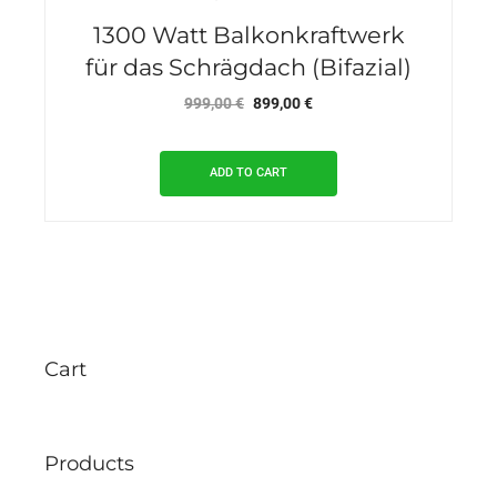
1300 Watt Balkonkraftwerk
für das Schrägdach (Bifazial)
Original
Current
999,00
€
899,00
€
price
price
was:
is:
ADD TO CART
999,00 €.
899,00 €.
Cart
Products