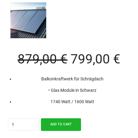
Original
Cu
879,00
€
799,00
€
price
pri
Balkonkraftwerk für Schrägdach
was:
is:
• Glas Module in Schwarz
879,00 €.
799
1740 Watt / 1600 Watt
Quantity
ADD TO CART