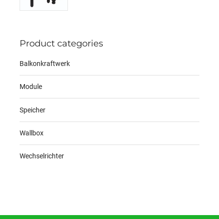
price
price
was:
is:
2.650,00 €.
2.450,00 €.
Product categories
Balkonkraftwerk
Module
Speicher
Wallbox
Wechselrichter