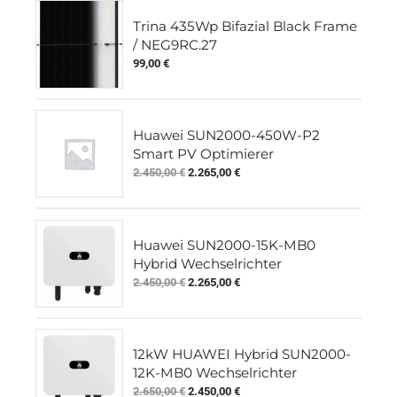
Trina 435Wp Bifazial Black Frame
/ NEG9RC.27
99,00
€
Huawei SUN2000-450W-P2
Smart PV Optimierer
Original
Current
2.450,00
€
2.265,00
€
price
price
was:
is:
2.450,00 €.
2.265,00 €.
Huawei SUN2000-15K-MB0
Hybrid Wechselrichter
Original
Current
2.450,00
€
2.265,00
€
price
price
was:
is:
2.450,00 €.
2.265,00 €.
12kW HUAWEI Hybrid SUN2000-
12K-MB0 Wechselrichter
Original
Current
2.650,00
€
2.450,00
€