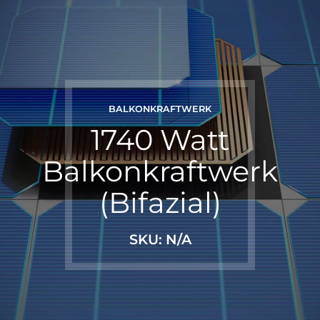
BALKONKRAFTWERK
1740 Watt
Balkonkraftwerk
(Bifazial)
SKU: N/A