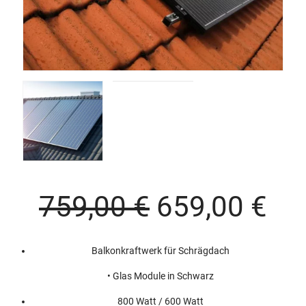
Original
Cu
759,00
€
659,00
€
price
pri
Balkonkraftwerk für Schrägdach
was:
is:
• Glas Module in Schwarz
759,00 €.
659
800 Watt / 600 Watt