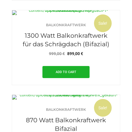
Sale!
BALKONKRAFTWERK
1300 Watt Balkonkraftwerk
für das Schrägdach (Bifazial)
Original
Current
999,00
€
899,00
€
price
price
was:
is:
ADD TO CART
999,00 €.
899,00 €.
Sale!
BALKONKRAFTWERK
870 Watt Balkonkraftwerk
Bifazial