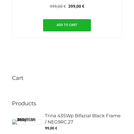
Original
Current
499,00
€
399,00
€
price
price
was:
is:
ADD TO CART
499,00 €.
399,00 €.
Cart
Products
Trina 435Wp Bifazial Black Frame
/ NEG9RC.27
99,00
€