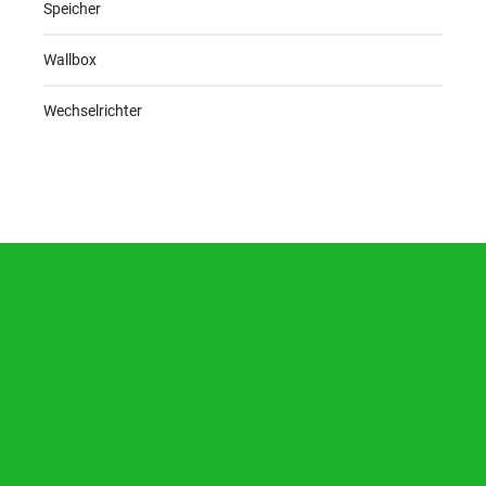
Speicher
Wallbox
Wechselrichter
LASST UNS ZUSAMMEN ARBEITEN
info@solarnrw.co
Öffnungszeiten