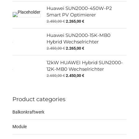
Huawei SUN2000-450W-P2
Smart PV Optimierer
Original
Current
2.450,00
€
2.265,00
€
price
price
was:
is:
Huawei SUN2000-15K-MB0
2.450,00 €.
2.265,00 €.
Hybrid Wechselrichter
Original
Current
2.450,00
€
2.265,00
€
price
price
was:
is:
12kW HUAWEI Hybrid SUN2000-
2.450,00 €.
2.265,00 €.
12K-MB0 Wechselrichter
Original
Current
2.650,00
€
2.450,00
€
price
price
was:
is:
2.650,00 €.
2.450,00 €.
Product categories
Balkonkraftwerk
Module