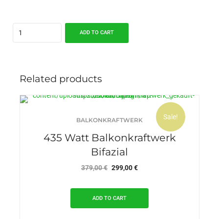
Quantity
ADD TO CART
Related products
Sale!
BALKONKRAFTWERK
435 Watt Balkonkraftwerk
Bifazial
Original
Current
379,00
€
299,00
€
price
price
was:
is:
ADD TO CART
379,00 €.
299,00 €.