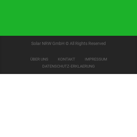
Solar NRW GmbH © All Rights Reserved
ÜBER UNS
KONTAKT
IMPRESSUM
DATENSCHUTZ-ERKLAERUNG